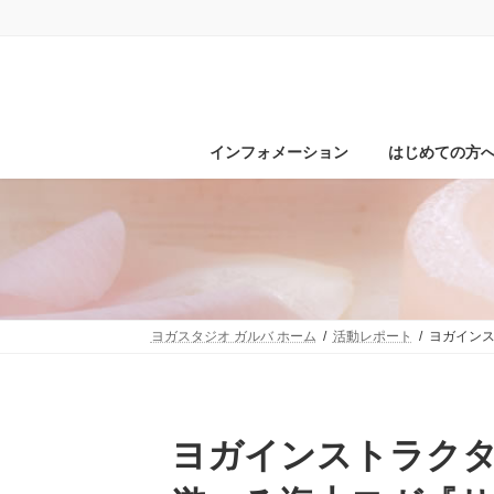
コ
ナ
ン
ビ
テ
ゲ
ン
ー
ツ
シ
へ
ョ
ス
ン
インフォメーション
はじめての方
キ
に
ッ
移
プ
動
ヨガスタジオ ガルバ ホーム
活動レポート
ヨガイン
ヨガインストラクター櫻木たまきが千葉市で