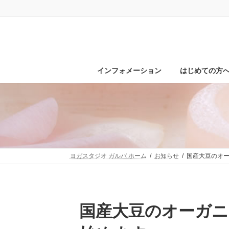
コ
ナ
ン
ビ
テ
ゲ
ン
ー
ツ
シ
へ
ョ
ス
ン
インフォメーション
はじめての方
キ
に
ッ
移
プ
動
ヨガスタジオ ガルバ ホーム
お知らせ
国産大豆のオ
国産大豆のオーガニックプロテインの販売を