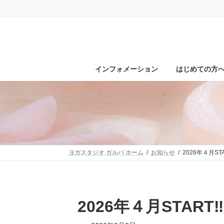
コ
ナ
ン
ビ
テ
ゲ
ン
ー
ツ
シ
へ
ョ
ス
ン
インフォメーション
はじめての方
キ
に
ッ
移
プ
動
ヨガスタジオ ガルバ ホーム
お知らせ
2026年４月S
2026年４月STA