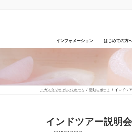
コ
ナ
ン
ビ
テ
ゲ
ン
ー
ツ
シ
へ
ョ
ス
ン
インフォメーション
はじめての方
キ
に
ッ
移
プ
動
ヨガスタジオ ガルバ ホーム
活動レポート
インドツ
インドツアー説明