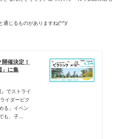
じるものがありますね(^^)/
ク開催決定！
園」に集
園』でストライ
トライダーピク
める」イベン
でも、子…