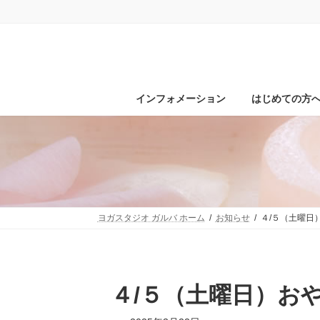
コ
ナ
ン
ビ
テ
ゲ
ン
ー
ツ
シ
へ
ョ
ス
ン
インフォメーション
はじめての方
キ
に
ッ
移
プ
動
ヨガスタジオ ガルバ ホーム
お知らせ
４/５（土曜日
４/５（土曜日）