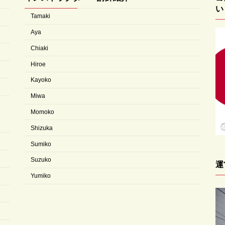
い
Tamaki
Aya
Chiaki
Hiroe
Kayoko
Miwa
Momoko
Shizuka
Sumiko
Suzuko
運
Yumiko