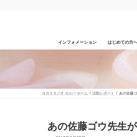
コ
ナ
ン
ビ
テ
ゲ
ン
ー
ツ
シ
へ
ョ
ス
ン
インフォメーション
はじめての方
キ
に
ッ
移
プ
動
ヨガスタジオ ガルバ ホーム
活動レポート
あの佐藤
あの佐藤ゴウ先生