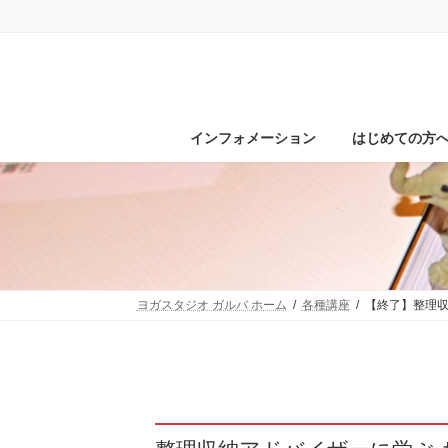
コ
ナ
ン
ビ
テ
ゲ
ン
ー
ツ
シ
へ
ョ
ス
ン
インフォメーション
はじめての方
キ
に
ッ
移
プ
動
ヨガスタジオ ガルバ ホーム
各種講座
【終了】整理収