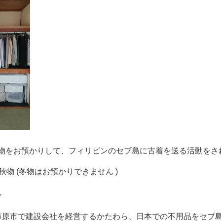
物をお預かりして、フィリピンのセブ島に古着を送る活動をされ
秋物 (冬物はお預かりできません )
ん
 由美さん(市原市で建設会社を経営するかたわら、日本での不用品を