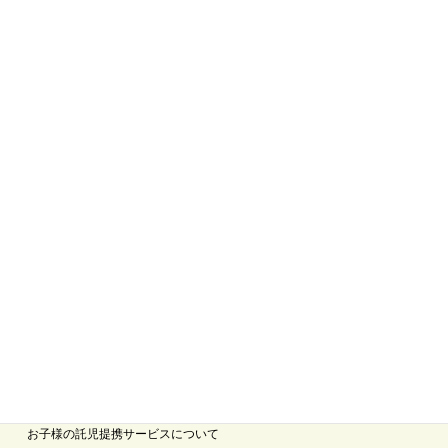
※受付は終了しました。
ヨガスタジオ ガルバ ホーム
お問い合わせ
サイトマップ
はじめての方へ
はじめての方へ
初回体験レッスン
お子様の託児提携サービスについて